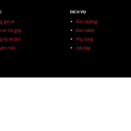
E
DỊCH VỤ
g giá xe
Bảo dưỡng
 xe trả góp
Bảo hành
 ký lái thử
Phụ tùng
yến mãi
Hỏi đáp