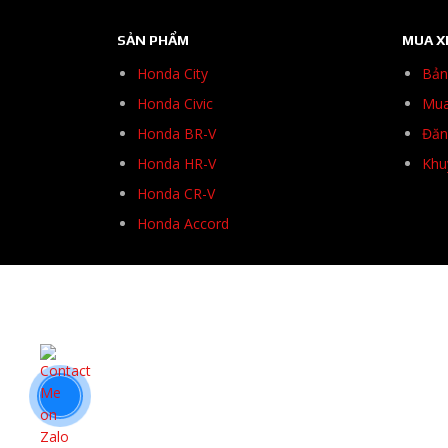
SẢN PHẨM
MUA X
Honda City
Bản
Honda Civic
Mua
Honda BR-V
Đăng
Honda HR-V
Khu
Honda CR-V
Honda Accord