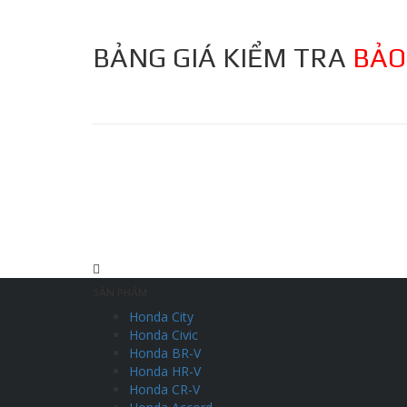
BẢNG GIÁ KIỂM TRA
BẢO
SẢN PHẨM
Honda City
Honda Civic
Honda BR-V
Honda HR-V
Honda CR-V