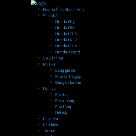
Honda Ô tô Khánh Hòa
Sản phẩm
Honda City
Honda Civic
Honda HR-V
Honda CR-V
Honda BR-V
Honda Accord
So Sánh Xe
Mua xe
Bảng giá xe
Mua xe trả góp
Đăng ký lái thử
Dịch vụ
Bảo hành
Bảo dưỡng
Phụ tùng
Hỏi đáp
Phụ kiện
Bảo hiểm
Tin tức