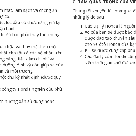
C. TẦM QUAN TRỌNG CỦA VIỆ
àm mát, làm sạch và chống ăn
Chúng tôi khuyên KH mang xe đế
ng cơ.
những lý do sau:
, lọc dầu có chức năng giữ lại
Các Đại lý Honda là người
vận hành.
Xe của bạn sẽ được bảo d
 do đó bạn phải thay thế chúng
được đào tạo chuyên sâu 
cho xe ôtô Honda của bạn
ửa chữa và thay thế theo một
KH sẽ được cung cấp phụ 
nhất cho tất cả các bộ phận trên
Các đại lý của Honda cũn
g nặng, tiết kiệm chi phí và
kiệm thời gian chờ đợi cho
o dưỡng định kỳ còn giúp xe của
àn và môi trường.
một chu kỳ nhất định (được quy
.
 công ty Honda nghiên cứu phù
ách hướng dẫn sử dụng hoặc