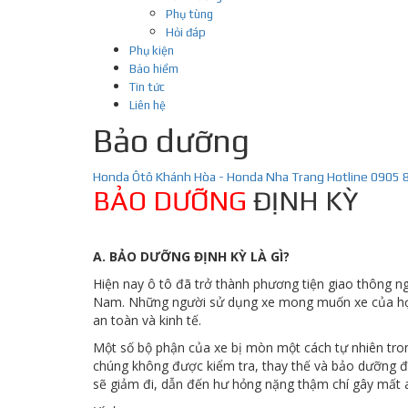
Phụ tùng
Hỏi đáp
Phụ kiện
Bảo hiểm
Tin tức
Liên hệ
Bảo dưỡng
Honda Ôtô Khánh Hòa - Honda Nha Trang Hotline 0905 
BẢO DƯỠNG
ĐỊNH KỲ
A. BẢO DƯỠNG ĐỊNH KỲ LÀ GÌ?
Hiện nay ô tô đã trở thành phương tiện giao thông ng
Nam. Những người sử dụng xe mong muốn xe của họ l
an toàn và kinh tế.
Một số bộ phận của xe bị mòn một cách tự nhiên tro
chúng không được kiểm tra, thay thế và bảo dưỡng đị
sẽ giảm đi, dẫn đến hư hỏng nặng thậm chí gây mất a