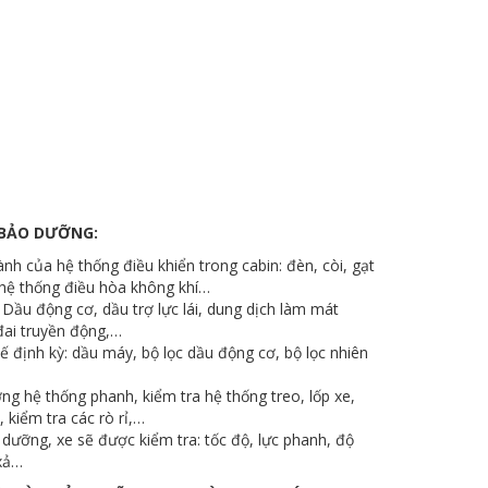
 BẢO DƯỠNG:
nh của hệ thống điều khiển trong cabin: đèn, còi, gạt
, hệ thống điều hòa không khí…
Dầu động cơ, dầu trợ lực lái, dung dịch làm mát
đai truyền động,…
 định kỳ: dầu máy, bộ lọc dầu động cơ, bộ lọc nhiên
g hệ thống phanh, kiểm tra hệ thống treo, lốp xe,
 kiểm tra các rò rỉ,…
 dưỡng, xe sẽ được kiểm tra: tốc độ, lực phanh, độ
 xả…