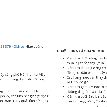
829 379
>
Dịch vụ
>
Bảo dưỡng
B. NỘI DUNG CÁC HẠNG MỤC
Kiểm tra chức năng vận hà
mưa, hệ thống trợ lực lái
Kiểm tra khoang động cơ: 
động cơ, dầu phanh, dây 
ày càng phổ biến hơn tại Việt
Các hạng mục cần thay thế
uôn trong điều kiện tốt nhất,
liệu, bộ lọc gió…
Kiểm tra gầm xe: Bảo dưỡn
ng quá trình vận hành. Nếu
đường ống, ống xả, đai ốc,
nh kỳ, các tính năng hoạt động
Kiểm tra cuối: Sau khi bảo
n toàn trong quá trình sử dụng.
trượt ngang, nồng độ khí