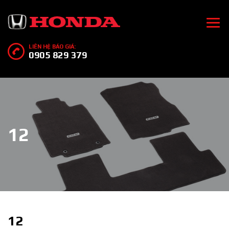
LIÊN HỆ BÁO GIÁ:
0905 829 379
12
12