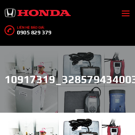
LIÊN HỆ BÁO GIÁ:
0905 829 379
10917319_32857943400