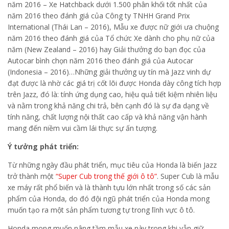
năm 2016 – Xe Hatchback dưới 1.500 phân khối tốt nhất của
năm 2016 theo đánh giá của Công ty TNHH Grand Prix
International (Thái Lan – 2016), Mẫu xe được nữ giới ưa chuộng
năm 2016 theo đánh giá của Tổ chức Xe dành cho phụ nữ của
năm (New Zealand – 2016) hay Giải thưởng do bạn đọc của
Autocar bình chọn năm 2016 theo đánh giá của Autocar
(Indonesia – 2016)…Những giải thưởng uy tín mà Jazz vinh dự
đạt được là nhờ các giá trị cốt lõi được Honda dày công tích hợp
trên Jazz, đó là: tính ứng dụng cao, hiệu quả tiết kiệm nhiên liệu
và nằm trong khả năng chi trả, bên cạnh đó là sự đa dạng về
tính năng, chất lượng nội thất cao cấp và khả năng vận hành
mang đến niềm vui cầm lái thực sự ấn tượng.
Ý tưởng phát triển:
Từ những ngày đầu phát triển, mục tiêu của Honda là biến Jazz
trở thành một
“Super Cub trong thế giới ô tô”
. Super Cub là mẫu
xe máy rất phổ biến và là thành tựu lớn nhất trong số các sản
phẩm của Honda, do đó đội ngũ phát triển của Honda mong
muốn tạo ra một sản phẩm tương tự trong lĩnh vực ô tô.
Honda mong muốn nâng tầm mẫu xe này trong khi vẫn giữ