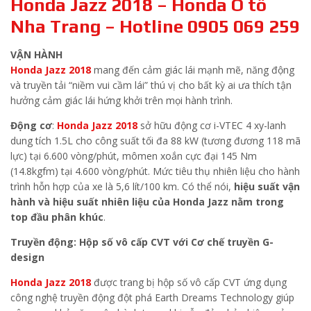
Honda Jazz 2018 – Honda Ô tô
Nha Trang – Hotline 0905 069 259
VẬN HÀNH
Honda Jazz 2018
mang đến cảm giác lái mạnh mẽ, năng động
và truyền tải “niềm vui cầm lái” thú vị cho bất kỳ ai ưa thích tận
hưởng cảm giác lái hứng khởi trên mọi hành trình.
Động cơ
:
Honda Jazz 2018
sở hữu động cơ i-VTEC 4 xy-lanh
dung tích 1.5L cho công suất tối đa 88 kW (tương đương 1
18
mã
lực) tại 6.600 vòng/phút, mômen xoắn cực đại 145 Nm
(14.8kgfm) tại 4.600 vòng/phút. Mức tiêu thụ nhiên liệu cho hành
trình hỗn hợp của xe là 5,6 lít/100 km.
Có thể nói,
hiệu suất vận
hành và hiệu suất nhiên liệu của Honda Jazz nằm trong
top đầu phân khúc
.
Truyền động: Hộp số vô cấp CVT với Cơ chế truyền G-
design
Honda Jazz 2018
được trang bị hộp số vô cấp CVT ứng dụng
công nghệ truyền động đột phá Earth Dreams Technology giúp