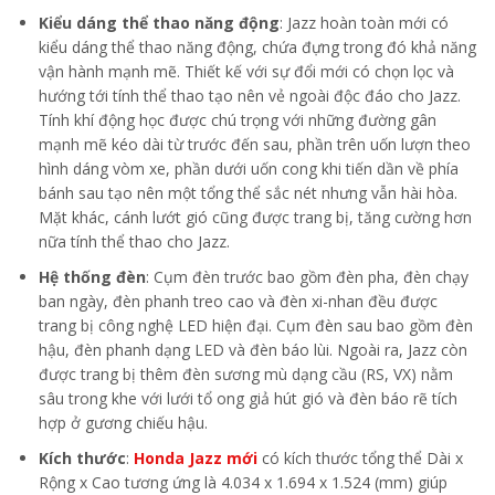
Kiểu dáng thể thao năng động
: Jazz hoàn toàn mới có
kiểu dáng thể thao năng động, chứa đựng trong đó khả năng
vận hành mạnh mẽ. Thiết kế với sự đổi mới có chọn lọc và
hướng tới tính thể thao tạo nên vẻ ngoài độc đáo cho Jazz.
Tính khí động học được chú trọng với những đường gân
mạnh mẽ kéo dài từ trước đến sau, phần trên uốn lượn theo
hình dáng vòm xe, phần dưới uốn cong khi tiến dần về phía
bánh sau tạo nên một tổng thể sắc nét nhưng vẫn hài hòa.
Mặt khác, cánh lướt gió cũng được trang bị, tăng cường hơn
nữa tính thể thao cho Jazz.
Hệ thống đèn
: Cụm đèn trước bao gồm đèn pha, đèn chạy
ban ngày, đèn phanh treo cao và đèn xi-nhan đều được
trang bị công nghệ LED hiện đại. Cụm đèn sau bao gồm đèn
hậu, đèn phanh dạng LED và đèn báo lùi. Ngoài ra, Jazz còn
được trang bị thêm đèn sương mù dạng cầu (RS, VX) nằm
sâu trong khe với lưới tổ ong giả hút gió và đèn báo rẽ tích
hợp ở gương chiếu hậu.
Kích thước
:
Honda Jazz mới
có kích thước tổng thể Dài x
Rộng x Cao tương ứng là 4.034 x 1.694 x 1.524 (mm) giúp