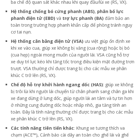
ba chế độ quan sát khác nhau khi quay đầu/lùi xe (RS, VX).
Hệ thống chống bó cứng phanh (ABS)
,
phân bố lực
phanh điện tử (EBD)
và
trợ lực phanh (BA)
đảm bảo an
toàn trong trường hợp phanh khẩn cấp để phòng tránh nguy
cơ tai nạn.
Hệ thống cân bằng điện tử (VSA)
ưu việt giúp ổn định xe
khi xe vào cua, giúp xe không bị văng (cua rộng) hoặc bị bó
(cua hẹp) ngoài mong muốn của người lái. VSA cũng hỗ trợ
xe duy trì lực kéo khi tăng tốc trong điều kiện mặt đường trơn
trượt. VSA thường chỉ được trang bị cho các mẫu xe phân
khúc C trở lên (RS, VX).
Chế độ hỗ trợ khởi hành ngang dốc (HAS)
: giúp xe không
bị trôi lùi khi người lái chuyển từ chân phanh sang chân ga khi
xe đang dừng ở lưng dốc, giúp người lái an tâm và tự tin hơn
ở những cung đường dốc hoặc nhấp nhô, gia tăng tính an
toàn. Đây là tính năng thường chỉ được trang bị cho các mẫu
xe phân khúc C trở lên (RS, VX).
Các tính năng tiên tiến khác
: Khung xe tương thích va
chạm (ACE™), Cảnh báo cài dây an toàn cho ghế lái và ghế