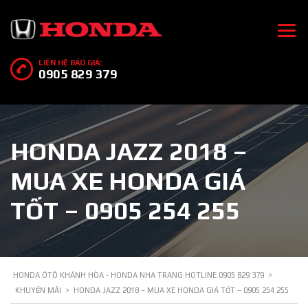
LIÊN HỆ BÁO GIÁ:
0905 829 379
HONDA JAZZ 2018 –
MUA XE HONDA GIÁ
TỐT – 0905 254 255
HONDA ÔTÔ KHÁNH HÒA - HONDA NHA TRANG HOTLINE 0905 829 379
>
KHUYẾN MÃI
>
HONDA JAZZ 2018 – MUA XE HONDA GIÁ TỐT – 0905 254 255