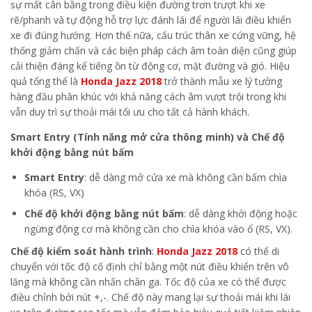
sự mất cân bằng trong điều kiện đường trơn trượt khi xe
rẽ/phanh và tự động hỗ trợ lực đánh lái để người lái điều khiển
xe đi đúng hướng. Hơn thế nữa, cấu trúc thân xe cứng vững, hệ
thống giảm chấn và các biện pháp cách âm toàn diện cũng giúp
cải thiện đáng kể tiếng ồn từ động cơ, mặt đường và gió. Hiệu
quả tổng thể là
Honda Jazz 2018
trở thành mẫu xe lý tưởng
hàng đầu phân khúc với khả năng cách âm vượt trội trong khi
vẫn duy trì sự thoải mái tối ưu cho tất cả hành khách.
Smart Entry (Tính năng mở cửa thông minh) và Chế độ
khởi động bằng nút bấm
Smart Entry
: dễ dàng mở cửa xe mà không cần bấm chìa
khóa (RS, VX)
Chế độ khởi động bằng nút bấm
: dễ dàng khởi động hoặc
ngừng động cơ mà không cần cho chìa khóa vào ổ (RS, VX).
Chế độ kiểm soát hành trình
:
Honda Jazz 2018
có thể di
chuyển với tốc độ cố định chỉ bằng một nút điều khiển trên vô
lăng mà không cần nhấn chân ga. Tốc độ của xe có thể được
điều chỉnh bởi nút +,-. Chế độ này mang lại sự thoải mái khi lái