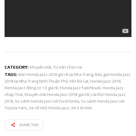
Khuyến mãi
,
Tư Vấn Chọn Xe
CATEGORY:
Bán Honda Jazz 2018 giá rẻ tại Nha Trang
,
Báo giá Honda Jazz
TAGS:
2018 tại Nha Trang Ninh Thuận Phú Yên Đà Lạt
,
Honda Jazz 2018
,
Honda Jazz động cơ 1.5 giá rẻ
,
Honda Jazz hatchback
,
Honda Jazz
nhập Thái
,
Khuyến mãi Honda Jazz 2018 giá tốt
,
Lái thử Honda Jazz
2018
,
So sánh Honda Jazz với Ford Fiesta
,
So sánh Honda Jazz với
Toyota Yaris
,
Xe cỡ nhỏ Honda Jazz
,
Xe ô tô mini
SHARE THIS