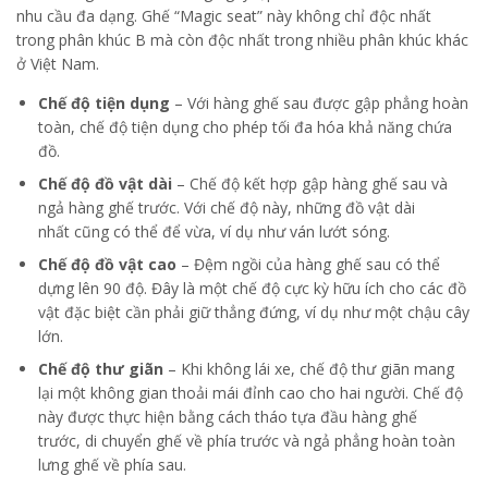
nhu cầu đa dạng. Ghế “Magic seat” này không chỉ độc nhất
trong phân khúc B mà còn độc nhất trong nhiều phân khúc khác
ở Việt Nam.
Chế độ
t
iện
dụng
–
Với
hàng ghế sau
được gập phẳng hoàn
toàn, chế độ
t
iện dụng cho phép
tối đa hóa khả năng chứa
đồ.
Chế độ
đồ vật
dài
–
Chế
độ kết hợp gập hàng ghế sau và
ngả hàng ghế trước
. Với chế độ này, những
đồ vật
dài
nhất
cũng
có thể
để vừa
, ví dụ như ván
lướt sóng
.
Chế độ
đồ vật
cao
–
Đệm ngồi của hàng ghế sau có thể
dựng lên 90 độ. Đ
ây là một chế độ cực kỳ hữu ích cho các
đồ
vật đặc biệt
cần phải
giữ thẳng đứng, ví dụ
như một chậu cây
lớn.
Chế độ thư giãn
– Khi không lái xe, chế độ
thư giãn
mang
lại một không gian thoải mái
đỉnh cao
cho hai người. Chế độ
này được thực hiện bằng cách
tháo tựa đầu hàng ghế
trước
,
di chuyển ghế về phía trước và ngả phẳng hoàn toàn
lưng ghế về phía sau.