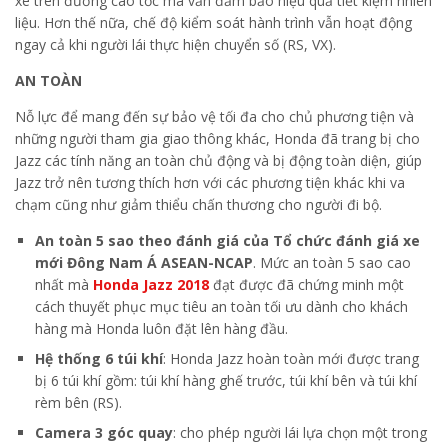
xe trên đường cao tốc mà vẫn đảm bảo hiệu quả tiết kiệm nhiên
liệu. Hơn thế nữa, chế độ kiểm soát hành trình vẫn hoạt động
ngay cả khi người lái thực hiện chuyển số (RS, VX).
AN TOÀN
Nỗ lực để mang đến sự bảo vệ tối đa cho chủ phương tiện và
những người tham gia giao thông khác, Honda đã trang bị cho
Jazz các tính năng an toàn chủ động và bị động toàn diện, giúp
Jazz trở nên tương thích hơn với các phương tiện khác khi va
chạm cũng như giảm thiểu chấn thương cho người đi bộ.
An toàn 5 sao theo đánh giá của Tổ chức đánh giá xe
mới Đông Nam Á ASEAN-NCAP
. Mức an toàn 5 sao cao
nhất mà
Honda Jazz 2018
đạt được đã chứng minh một
cách thuyết phục mục tiêu an toàn tối ưu dành cho khách
hàng mà Honda luôn đặt lên hàng đầu.
Hệ thống 6 túi khí
: Honda Jazz hoàn toàn mới được trang
bị 6 túi khí gồm: túi khí hàng ghế
trước, túi khí bên và túi khí
rèm
bên (RS).
Camera 3 góc quay
: cho phép người lái lựa chọn một trong