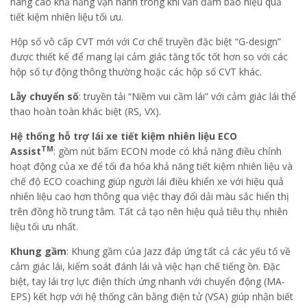
nâng cao khả năng vận hành trong khi vẫn đảm bảo hiệu quả
tiết kiệm nhiên liệu tối ưu.
Hộp số vô cấp CVT mới với Cơ chế truyền đặc biệt “G-design”
được thiết kế để mang lại cảm giác tăng tốc tốt hơn so với các
hộp số tự động thông thường hoặc các hộp số CVT khác.
Lẫy chuyển số
: truyền tải “Niềm vui cầm lái” với cảm giác lái thể
thao hoàn toàn khác biệt (RS, VX).
Hệ thống hỗ trợ lái xe tiết kiệm nhiên liệu ECO
TM
Assist
: gồm nút bấm ECON mode có khả năng điều chỉnh
hoạt động của xe để tối đa hóa khả năng tiết kiệm nhiên liệu và
chế độ ECO coaching giúp người lái điều khiển xe với hiệu quả
nhiên liệu cao hơn thông qua việc thay đổi dải màu sắc hiển thị
trên đồng hồ trung tâm. Tất cả tạo nên hiệu quả tiêu thụ nhiên
liệu tối ưu nhất.
Khung gầm
: Khung gầm của Jazz đáp ứng tất cả các yếu tố về
cảm giác lái, kiểm soát đánh lái và việc hạn chế tiếng ồn. Đặc
biệt, tay lái trợ lực điện thích ứng nhanh với chuyển động (MA-
EPS) kết hợp với hệ thống cân bằng điện tử (VSA) giúp nhận biết