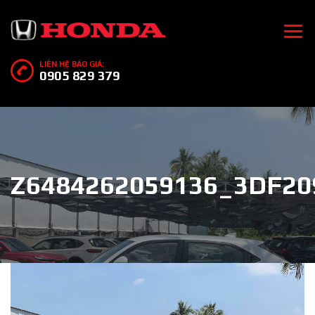
LIÊN HỆ BÁO GIÁ:
0905 829 379
Z6484262059136_3DF2