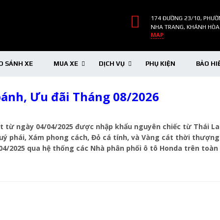
174 ĐƯỜNG 23/10, PHƯỜ
NHA TRANG, KHÁNH HÒA
MAP
O SÁNH XE
MUA XE
DỊCH VỤ
PHỤ KIỆN
BẢO HI
bánh, Ưu đãi Tháng 08/2026
 từ ngày 04/04/2025 được nhập khẩu nguyên chiếc từ Thái Lan 
ý phái, Xám phong cách, Đỏ cá tính, và Vàng cát thời thượng 
/04/2025 qua hệ thống các Nhà phân phối ô tô Honda trên toà