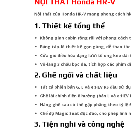
NỘI THẤT Honda HR-V
Nội thất của Honda HR-V mang phong cách hiện
1. Thiết kế tổng thể
Không gian cabin rộng rãi với phong cách t
Bảng táp-lô thiết kế gọn gàng, dễ thao tác
Cửa gió điều hòa dạng lưới tổ ong kéo dài 
Vô-lăng 3 chấu bọc da, tích hợp các phím đ
2. Ghế ngồi và chất liệu
Tất cả phiên bản G, L và e:HEV RS đều sử 
Ghế lái chỉnh điện 8 hướng (bản L và e:HEV 
Hàng ghế sau có thể gập phẳng theo tỷ lệ 
Chế độ Magic Seat độc đáo, cho phép linh 
3. Tiện nghi và công nghệ