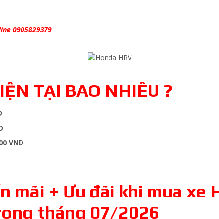
line
0905829379
IỆN TẠI BAO NHIÊU ?
D
D
000 VND
n mãi + Ưu đãi khi mua xe 
rong tháng 07/2026