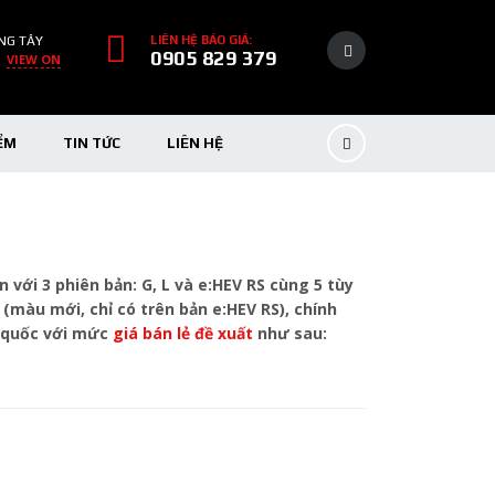
NG TÂY
LIÊN HỆ BÁO GIÁ:
0905 829 379
VIEW ON
ỂM
TIN TỨC
LIÊN HỆ
với 3 phiên bản: G, L và e:HEV RS cùng 5 tùy
(màu mới, chỉ có trên bản e:HEV RS), chính
n quốc với mức
giá bán lẻ đề xuất
như sau: