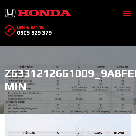
LIÊN HỆ BÁO GIÁ:
0905 829 379
Z6331212661009_9A8FE
MIN