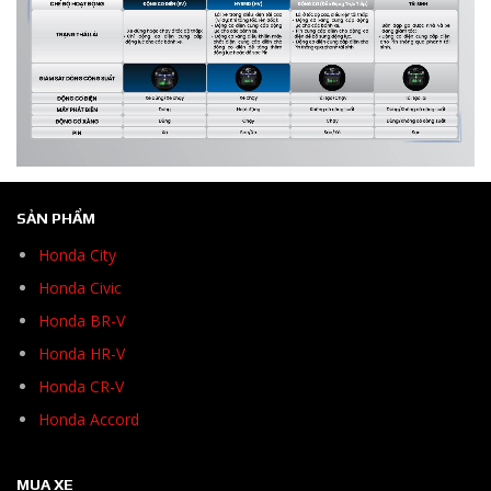
SẢN PHẨM
Honda City
Honda Civic
Honda BR-V
Honda HR-V
Honda CR-V
Honda Accord
MUA XE