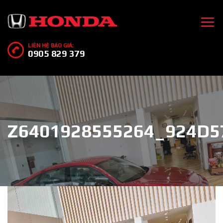
LIÊN HỆ BÁO GIÁ:
0905 829 379
Z6401928555264_924D5