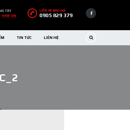
NG TÂY
LIÊN HỆ BÁO GIÁ:
0905 829 379
VIEW ON
ỂM
TIN TỨC
LIÊN HỆ
C_2