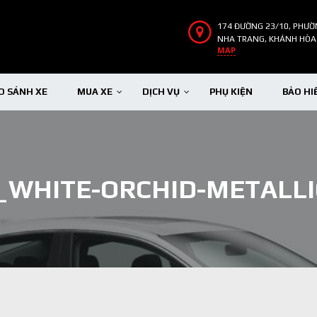
174 ĐƯỜNG 23/10, PHƯỜ
NHA TRANG, KHÁNH HÒA
MAP
O SÁNH XE
MUA XE
DỊCH VỤ
PHỤ KIỆN
BẢO HI
6_WHITE-ORCHID-METALLI