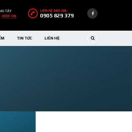
NG TÂY
LIÊN HỆ BÁO GIÁ:
0905 829 379
VIEW ON
ỂM
TIN TỨC
LIÊN HỆ