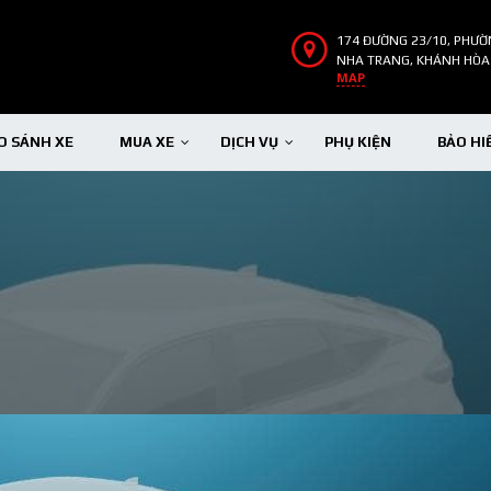
174 ĐƯỜNG 23/10, PHƯỜ
NHA TRANG, KHÁNH HÒA
MAP
O SÁNH XE
MUA XE
DỊCH VỤ
PHỤ KIỆN
BẢO HI