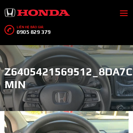
LIÊN HỆ BÁO GIÁ:
0905 829 379
Z6405421569512_8DA7C
MIN