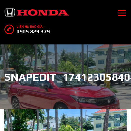
LIÊN HỆ BÁO GIÁ:
0905 829 379
SNAPEDIT_17412305840