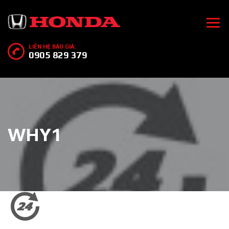
LIÊN HỆ BÁO GIÁ:
0905 829 379
WHY1