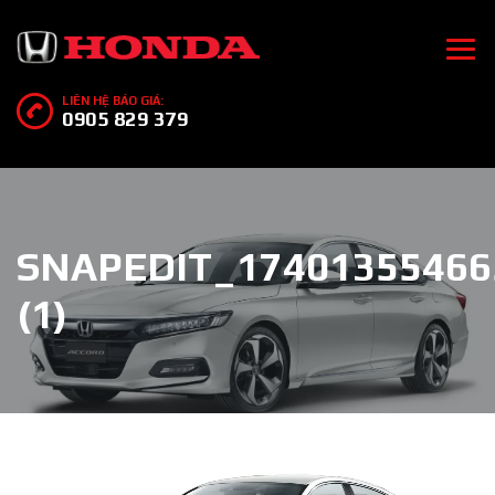
LIÊN HỆ BÁO GIÁ:
0905 829 379
SNAPEDIT_17401355466
(1)