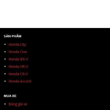
SẢN PHẨM
Honda City
Honda Civic
Honda BR-V
Honda HR-V
Honda CR-V
Honda Accord
MUA XE
Bảng giá xe