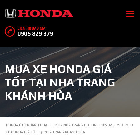
LIÊN HỆ BÁO GIÁ:
0905 829 379
MUA XE HONDA GIÁ
TỐT TẠI NHA TRANG
KHÁNH HÒA
HONDA ÔTÔ KHÁNH HÒA - HONDA NHA TRANG HOTLINE 0905 829 379
>
MUA
XE HONDA GIÁ TỐT TẠI NHA TRANG KHÁNH HÒA