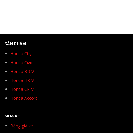
SẢN PHẨM
Honda City
Honda Civic
Honda BR-V
Honda HR-V
Honda CR-V
Honda Accord
MUA XE
Bảng giá xe