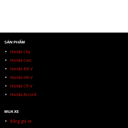
SẢN PHẨM
Honda City
Honda Civic
Honda BR-V
Honda HR-V
Honda CR-V
Honda Accord
MUA XE
Bảng giá xe