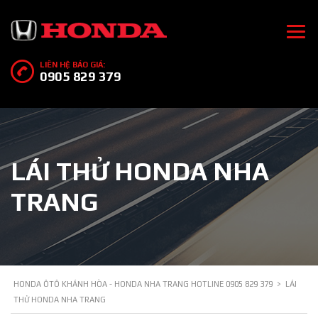
LIÊN HỆ BÁO GIÁ:
0905 829 379
LÁI THỬ HONDA NHA
TRANG
HONDA ÔTÔ KHÁNH HÒA - HONDA NHA TRANG HOTLINE 0905 829 379
>
LÁI
THỬ HONDA NHA TRANG