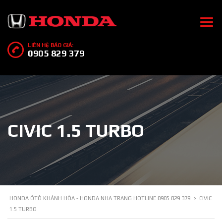
LIÊN HỆ BÁO GIÁ:
0905 829 379
CIVIC 1.5 TURBO
HONDA ÔTÔ KHÁNH HÒA - HONDA NHA TRANG HOTLINE 0905 829 379
>
CIVIC
1.5 TURBO