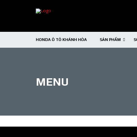
HONDA Ô TÔ KHÁNH HÒA
SẢN PHẨM
S
MENU