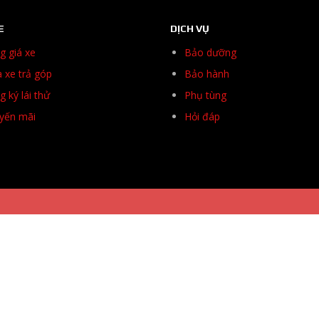
E
DỊCH VỤ
g giá xe
Bảo dưỡng
 xe trả góp
Bảo hành
 ký lái thử
Phụ tùng
yến mãi
Hỏi đáp