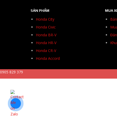
SẢN PHẨM
MUA X
Honda City
Bản
Honda Civic
Mua
Honda BR-V
Đăng
Honda HR-V
Khu
Honda CR-V
Honda Accord
0905 829 379