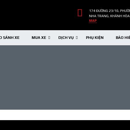
174 ĐƯỜNG 23/10, PHƯỜ
NHA TRANG, KHÁNH HÒA
MAP
O SÁNH XE
MUA XE
DỊCH VỤ
PHỤ KIỆN
BẢO HI