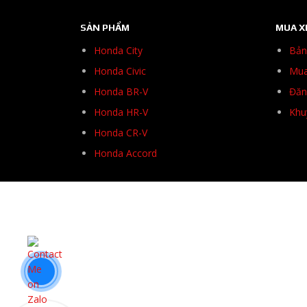
SẢN PHẨM
MUA X
Honda City
Bản
Honda Civic
Mua
Honda BR-V
Đăng
Honda HR-V
Khu
Honda CR-V
Honda Accord