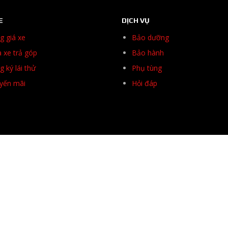
E
DỊCH VỤ
g giá xe
Bảo dưỡng
 xe trả góp
Bảo hành
 ký lái thử
Phụ tùng
yến mãi
Hỏi đáp