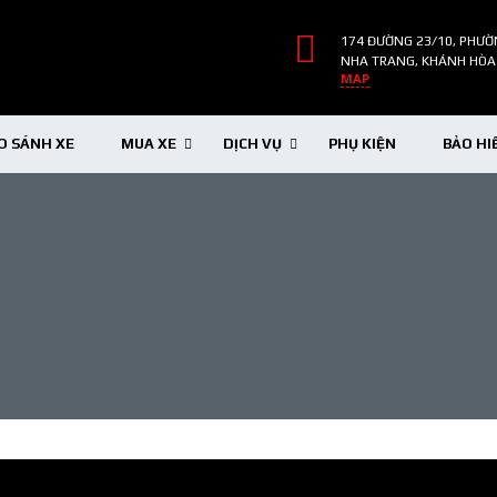
174 ĐƯỜNG 23/10, PHƯỜ
NHA TRANG, KHÁNH HÒA
MAP
O SÁNH XE
MUA XE
DỊCH VỤ
PHỤ KIỆN
BẢO HI