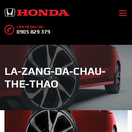
LIÊN HỆ BÁO GIÁ:
0905 829 379
LA-ZANG-DA-CHAU-
THE-THAO