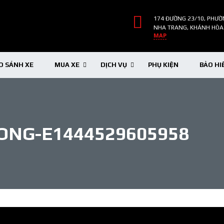
174 ĐƯỜNG 23/10, PHƯỜ
NHA TRANG, KHÁNH HÒA
MAP
O SÁNH XE
MUA XE
DỊCH VỤ
PHỤ KIỆN
BẢO HI
ONG-E1444529605958