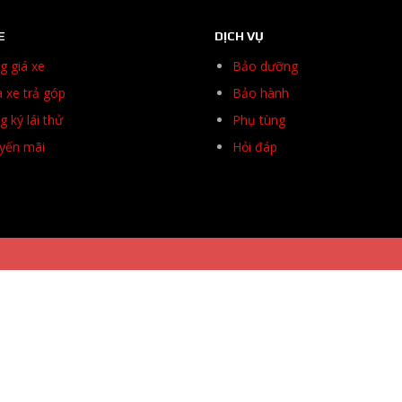
E
DỊCH VỤ
g giá xe
Bảo dưỡng
 xe trả góp
Bảo hành
 ký lái thử
Phụ tùng
yến mãi
Hỏi đáp