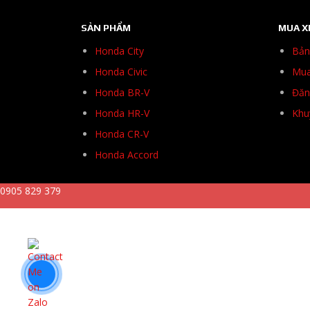
SẢN PHẨM
MUA X
Honda City
Bản
Honda Civic
Mua
Honda BR-V
Đăng
Honda HR-V
Khu
Honda CR-V
Honda Accord
0905 829 379